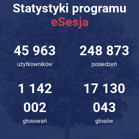
Statystyki programu
eSesja
58 773
318 233
użytkowników
posiedzeń
1 460
21 904
272
086
głosowań
głosów