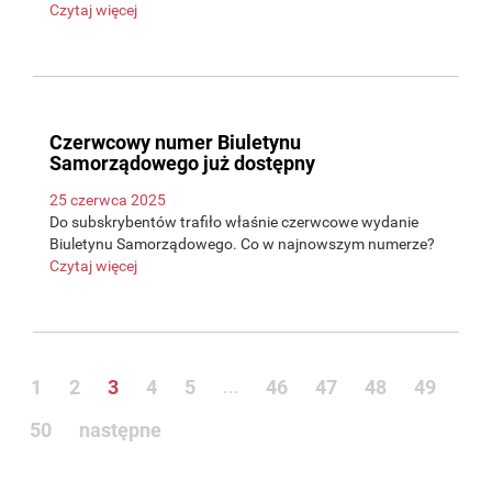
Czytaj więcej
Czerwcowy numer Biuletynu
Samorządowego już dostępny
25 czerwca 2025
Do subskrybentów trafiło właśnie czerwcowe wydanie
Biuletynu Samorządowego. Co w najnowszym numerze?
Czytaj więcej
...
1
2
3
4
5
46
47
48
49
50
następne