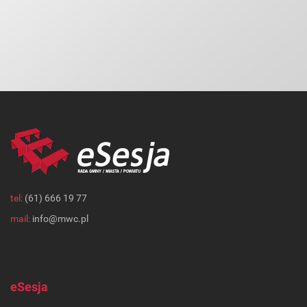
tel:
(61) 666 19 77
mail:
info@mwc.pl
eSesja