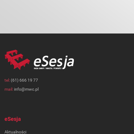
tel:
(61) 666 19 77
mail:
info@mwc.pl
eSesja
Aktualności