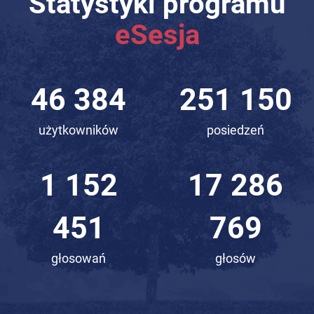
Statystyki programu
eSesja
58 471
316 599
użytkowników
posiedzeń
1 452
21 791
773
601
głosowań
głosów