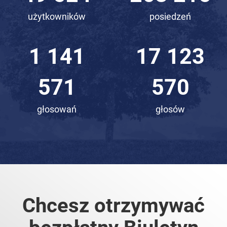
użytkowników
posiedzeń
1 492
22 393
911
679
głosowań
głosów
Chcesz otrzymywać