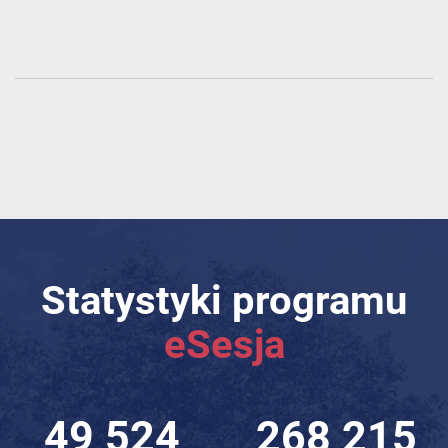
Statystyki programu
eSesja
62 994
341 167