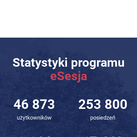
Statystyki programu
eSesja
65 088
352 425
użytkowników
posiedzeń