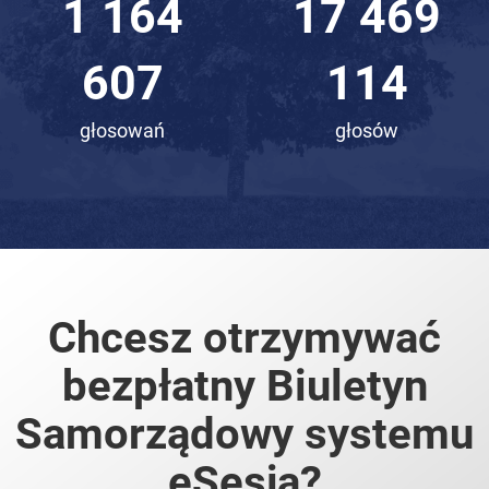
1 617
24 257
167
518
głosowań
głosów
Chcesz otrzymywać
bezpłatny Biuletyn
Samorządowy systemu
eSesja?