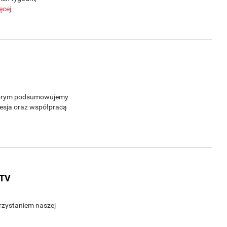
ęcej
którym podsumowujemy
Sesja oraz współpracą
.TV
rzystaniem naszej