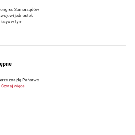
i Kongres Samorządów
zwojowi jednostek
niczyć w tym
tępne
erze znajdą Państwo
.
Czytaj więcej