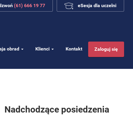
adzwoń
(61) 666 19 77
eSesja dla uczelni
sja obrad
Klienci
Kontakt
Zaloguj się
Nadchodzące posiedzenia