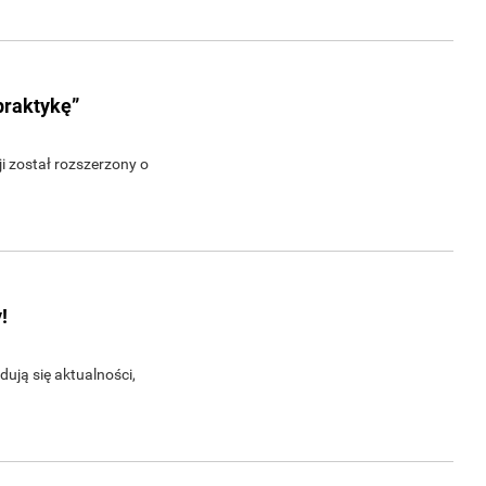
praktykę”
 został rozszerzony o
!
ują się aktualności,