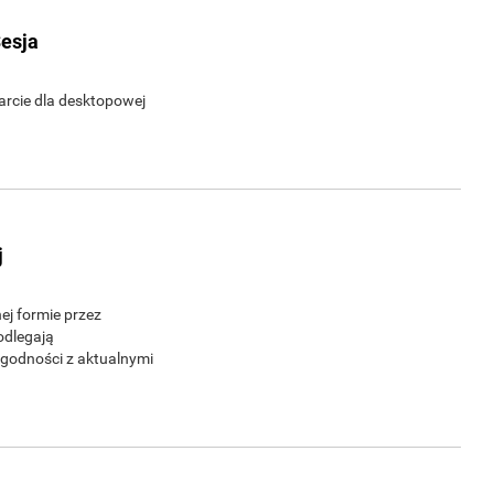
Sesja
arcie dla desktopowej
j
ej formie przez
odlegają
zgodności z aktualnymi