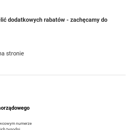
lić dodatkowych rabatów - zachęcamy do
na stronie
amorządowego
erwcowym numerze
ch tygodni,