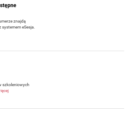
ostępne
umerze znajdą
z systemem eSesja.
w szkoleniowych
ięcej