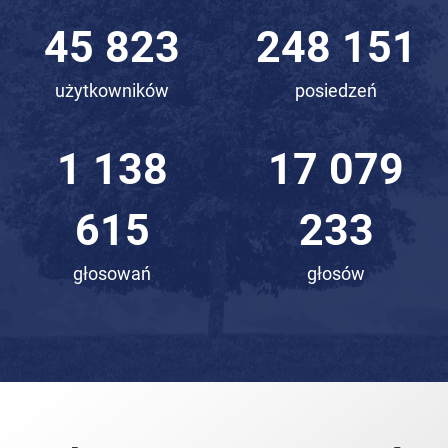
63 120
341 817
użytkowników
posiedzeń
1 568
23 525
390
864
głosowań
głosów