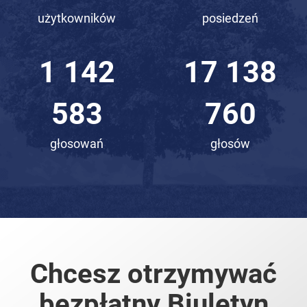
użytkowników
posiedzeń
1 599
23 996
797
971
głosowań
głosów
Chcesz otrzymywać
bezpłatny Biuletyn