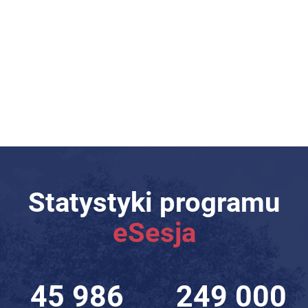
Statystyki programu
eSesja
64 388
348 640