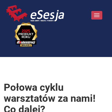
Toggle
navigatio
Połowa cyklu
warsztatów za nami!
Co dalej?