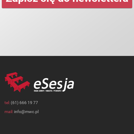
tel:
(61) 666 19 77
mail:
info@mwc.pl