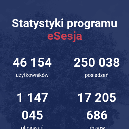
Statystyki programu
eSesja
65 659
355 707
użytkowników
posiedzeń
1 631
24 476
797
967
głosowań
głosów