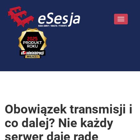
Toggle
navigatio
Obowiązek transmisji i
co dalej? Nie każdy
serwer daje radę