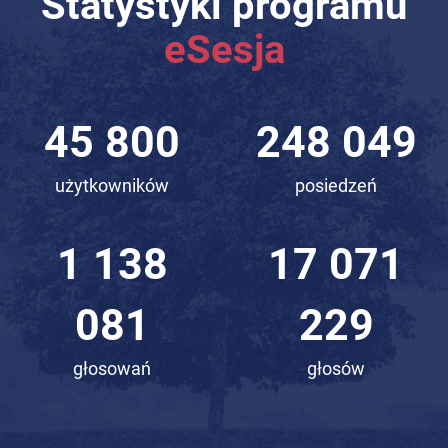
Statystyki programu
eSesja
63 174
342 143
użytkowników
posiedzeń
1 569
23 546
797
966
głosowań
głosów