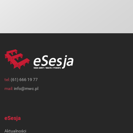
tel:
(61) 666 19 77
mail:
info@mwc.pl
eSesja
Aktualności