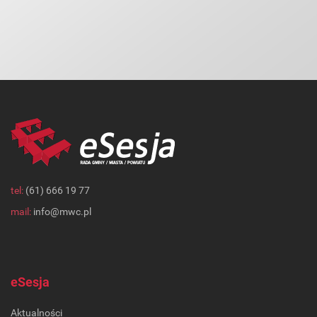
tel:
(61) 666 19 77
mail:
info@mwc.pl
eSesja
Aktualności