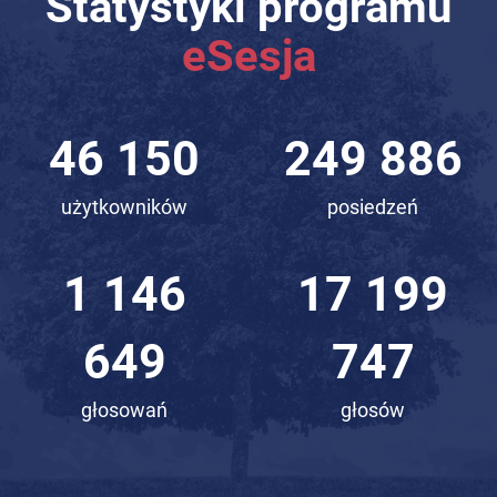
Statystyki programu
eSesja
65 932
356 998
użytkowników
posiedzeń
1 638
24 572
150
265
głosowań
głosów