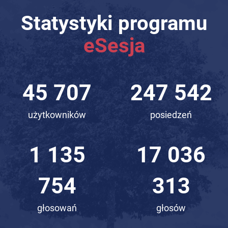
Statystyki programu
eSesja
62 153
336 611
użytkowników
posiedzeń
1 544
23 166
414
218
głosowań
głosów