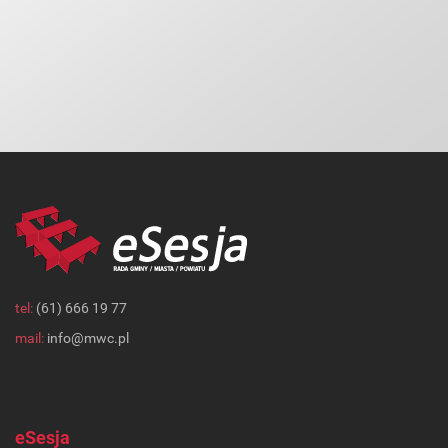
tel:
(61) 666 19 77
mail:
info@mwc.pl
eSesja