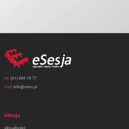
tel:
(61) 666 19 77
mail:
info@mwc.pl
eSesja
Aktualności