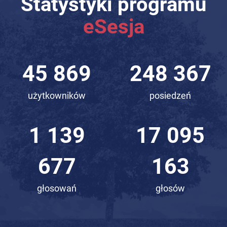
Statystyki programu
eSesja
61 365
332 271
użytkowników
posiedzeń
1 524
22 870
688
336
głosowań
głosów