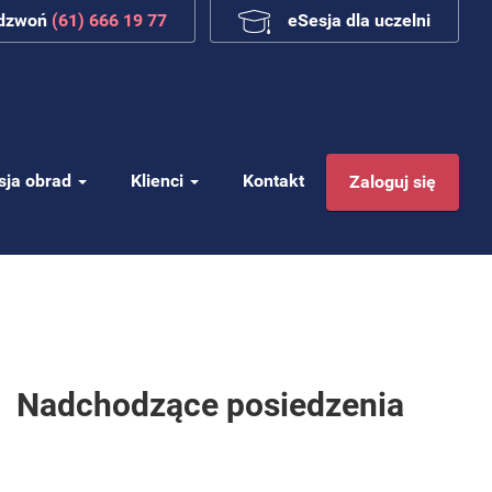
adzwoń
(61) 666 19 77
eSesja dla uczelni
sja obrad
Klienci
Kontakt
Zaloguj się
Nadchodzące posiedzenia