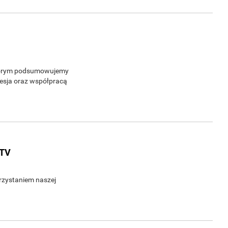
którym podsumowujemy
Sesja oraz współpracą
.TV
rzystaniem naszej