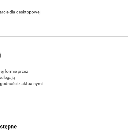
arcie dla desktopowej
j
ej formie przez
odlegają
zgodności z aktualnymi
ostępne