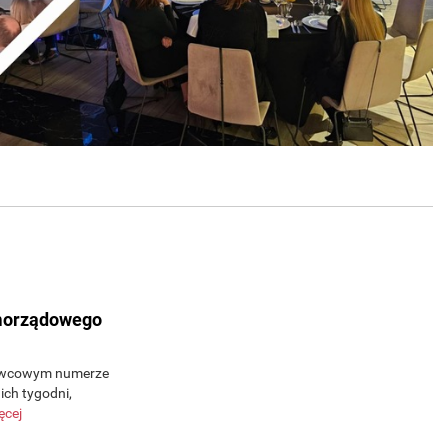
amorządowego
erwcowym numerze
ch tygodni,
ęcej