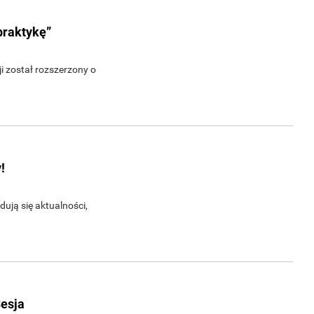
praktykę”
 został rozszerzony o
!
ują się aktualności,
Sesja