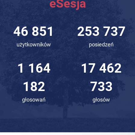
eSesja
65 852
356 645
użytkowników
posiedzeń
1 636
24 545
339
092
głosowań
głosów