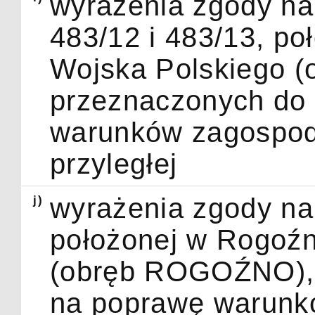
wyrażenia zgody na 
483/12 i 483/13, p
Wojska Polskiego 
przeznaczonych do 
warunków zagospod
przyległej
j)
wyrażenia zgody na 
położonej w Rogoźn
(obręb ROGOŹNO), 
na poprawę warunk