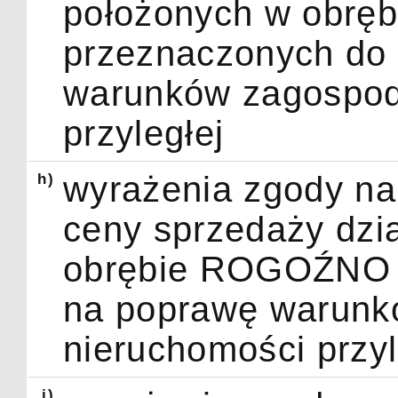
położonych w obr
przeznaczonych do 
warunków zagospod
przyległej
h)
wyrażenia zgody na 
ceny sprzedaży dzia
obrębie ROGOŹNO p
na poprawę warunk
nieruchomości przyl
i)