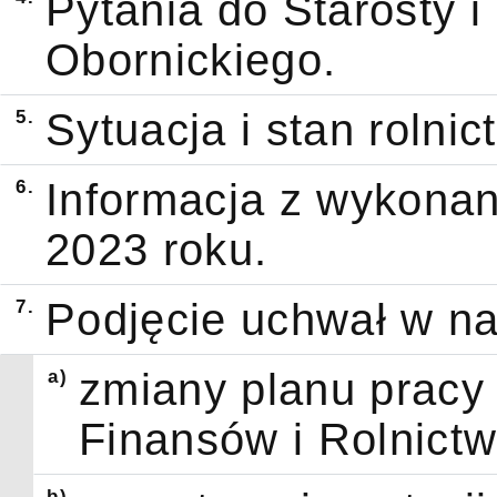
Pytania do Starosty 
Obornickiego.
5.
Sytuacja i stan roln
6.
Informacja z wykonan
2023 roku.
7.
Podjęcie uchwał w n
a)
zmiany planu pracy
Finansów i Rolnict
b)