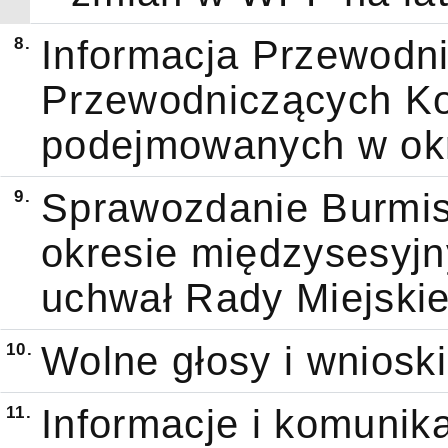
8.
Informacja Przewodni
Przewodniczących Kom
podejmowanych w okr
9.
Sprawozdanie Burmis
okresie międzysesyj
uchwał Rady Miejskie
10.
Wolne głosy i wnioski
11.
Informacje i komunik