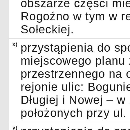
obszarze części mi
Rogoźno w tym w rejo
Sołeckiej.
x)
przystąpienia do s
miejscowego planu
przestrzennego na 
rejonie ulic: Boguni
Długiej i Nowej – w 
położonych przy ul.
y)