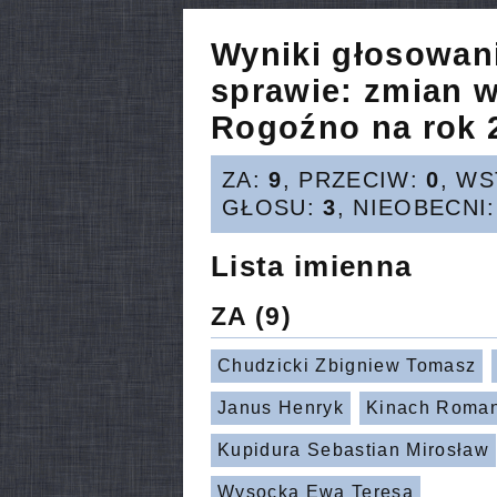
Wyniki głosowan
sprawie:
zmian w
Rogoźno na rok 
ZA:
9
, PRZECIW:
0
, W
GŁOSU:
3
, NIEOBECNI
Lista imienna
ZA
(9)
Chudzicki Zbigniew Tomasz
Janus Henryk
Kinach Roma
Kupidura Sebastian Mirosław
Wysocka Ewa Teresa