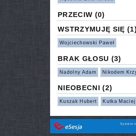
PRZECIW
(0)
WSTRZYMUJĘ SIĘ
(1
Wojciechowski Paweł
BRAK GŁOSU
(3)
Nadolny Adam
Nikodem Krzy
NIEOBECNI
(2)
Kuszak Hubert
Kutka Macie
System z