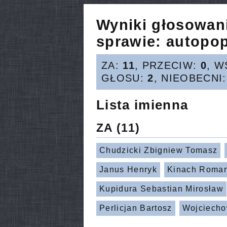
Wyniki głosowan
sprawie:
autopop
ZA:
11
, PRZECIW:
0
, W
GŁOSU:
2
, NIEOBECNI
Lista imienna
ZA
(11)
Chudzicki Zbigniew Tomasz
Janus Henryk
Kinach Roma
Kupidura Sebastian Mirosław
Perlicjan Bartosz
Wojciecho