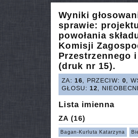
Wyniki głosowan
sprawie:
projekt
powołania skład
Komisji Zagospo
Przestrzennego 
(druk nr 15).
ZA:
16
, PRZECIW:
0
, 
GŁOSU:
12
, NIEOBECN
Lista imienna
ZA
(16)
Bagan-Kurluta Katarzyna
Bi