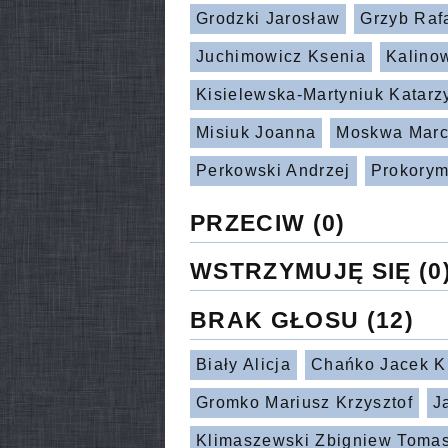
Grodzki Jarosław
Grzyb Raf
Juchimowicz Ksenia
Kalino
Kisielewska-Martyniuk Katarz
Misiuk Joanna
Moskwa Marc
Perkowski Andrzej
Prokorym
PRZECIW
(0)
WSTRZYMUJĘ SIĘ
(0
BRAK GŁOSU
(12)
Biały Alicja
Chańko Jacek Kr
Gromko Mariusz Krzysztof
J
Klimaszewski Zbigniew Toma