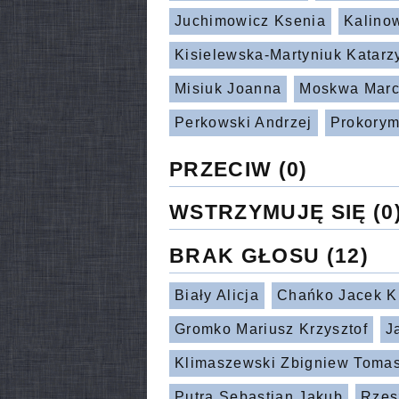
Juchimowicz Ksenia
Kalino
Kisielewska-Martyniuk Katarz
Misiuk Joanna
Moskwa Marc
Perkowski Andrzej
Prokorym
PRZECIW
(0)
WSTRZYMUJĘ SIĘ
(0
BRAK GŁOSU
(12)
Biały Alicja
Chańko Jacek Kr
Gromko Mariusz Krzysztof
J
Klimaszewski Zbigniew Toma
Putra Sebastian Jakub
Rzes