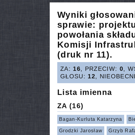
Wyniki głosowan
sprawie:
projekt
powołania skład
Komisji Infrastr
(druk nr 11).
ZA:
16
, PRZECIW:
0
, 
GŁOSU:
12
, NIEOBECN
Lista imienna
ZA
(16)
Bagan-Kurluta Katarzyna
Bi
Grodzki Jarosław
Grzyb Raf