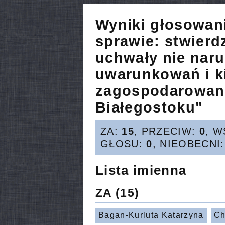
Wyniki głosowan
sprawie:
stwierdz
uchwały nie nar
uwarunkowań i k
zagospodarowani
Białegostoku"
ZA:
15
, PRZECIW:
0
, 
GŁOSU:
0
, NIEOBECNI
Lista imienna
ZA
(15)
Bagan-Kurluta Katarzyna
Ch