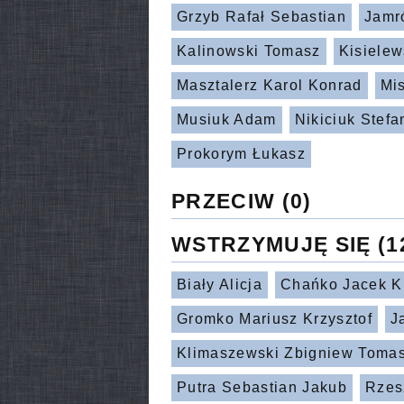
Grzyb Rafał Sebastian
Jamr
Kalinowski Tomasz
Kisielew
Masztalerz Karol Konrad
Mi
Musiuk Adam
Nikiciuk Stefa
Prokorym Łukasz
PRZECIW
(0)
WSTRZYMUJĘ SIĘ
(1
Biały Alicja
Chańko Jacek Kr
Gromko Mariusz Krzysztof
J
Klimaszewski Zbigniew Toma
Putra Sebastian Jakub
Rzes