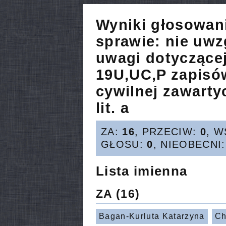
Wyniki głosowan
sprawie:
nie uwz
uwagi dotyczącej
19U,UC,P zapisó
cywilnej zawartyc
lit. a
ZA:
16
, PRZECIW:
0
, 
GŁOSU:
0
, NIEOBECNI
Lista imienna
ZA
(16)
Bagan-Kurluta Katarzyna
Ch