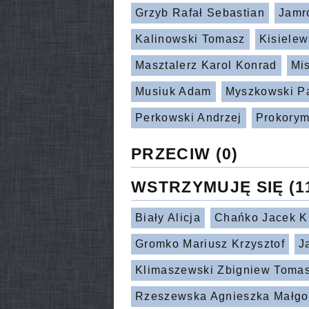
Grzyb Rafał Sebastian
Jamr
Kalinowski Tomasz
Kisielew
Masztalerz Karol Konrad
Mi
Musiuk Adam
Myszkowski P
Perkowski Andrzej
Prokorym
PRZECIW
(0)
WSTRZYMUJĘ SIĘ
(1
Biały Alicja
Chańko Jacek Kr
Gromko Mariusz Krzysztof
J
Klimaszewski Zbigniew Toma
Rzeszewska Agnieszka Małgo