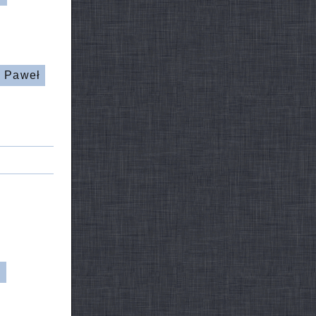
 Paweł
d