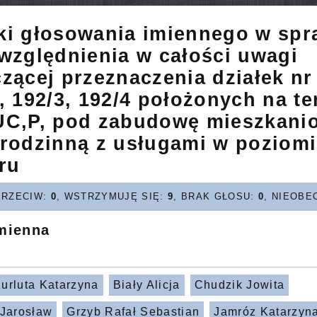
ki głosowania imiennego w spr
względnienia w całości uwagi
zącej przeznaczenia działek nr
, 192/3, 192/4 położonych na te
UC,P, pod zabudowę mieszkani
orodzinną z usługami w poziom
ru
PRZECIW:
0
, WSTRZYMUJĘ SIĘ:
9
, BRAK GŁOSU:
0
, NIEOBE
imienna
urluta Katarzyna
Biały Alicja
Chudzik Jowita
 Jarosław
Grzyb Rafał Sebastian
Jamróz Katarzyn