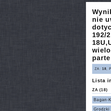
Wyni
nie u
dotyc
192/2
18U,
wiel
parte
ZA:
18
, 
Lista 
ZA
(18)
Bagan-K
Grodzki