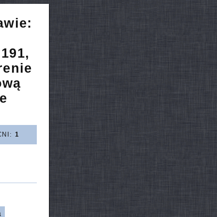
awie:
 191,
renie
ową
ie
CNI:
1
a