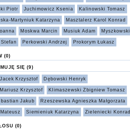
ki Piotr
Juchimowicz Ksenia
Kalinowski Tomasz
wska-Martyniuk Katarzyna
Masztalerz Karol Konrad
Joanna
Moskwa Marcin
Musiuk Adam
Myszkowski
 Stefan
Perkowski Andrzej
Prokorym Łukasz
W
(0)
MUJĘ SIĘ
(9)
Jacek Krzysztof
Dębowski Henryk
Mariusz Krzysztof
Klimaszewski Zbigniew Tomasz
ebastian Jakub
Rzeszewska Agnieszka Małgorzata
 Mateusz
Siemieniuk Katarzyna
Zieleniecki Konra
ŁOSU
(0)