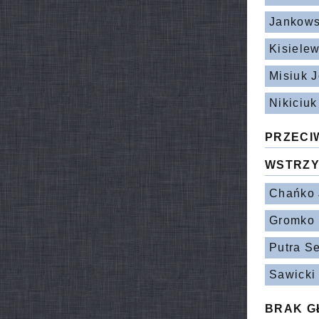
Jankows
Kisiele
Misiuk 
Nikiciuk
PRZECI
WSTRZY
Chańko 
Gromko 
Putra S
Sawicki
BRAK G