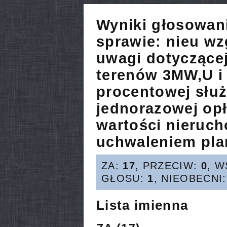
Wyniki głosowan
sprawie:
nieu wz
uwagi dotyczącej
terenów 3MW,U i
procentowej służ
jednorazowej opł
wartości nieruc
uchwaleniem pla
ZA:
17
, PRZECIW:
0
, 
GŁOSU:
1
, NIEOBECNI
Lista imienna