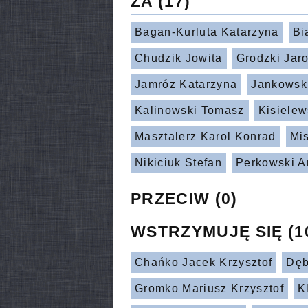
ZA
(17)
Bagan-Kurluta Katarzyna
Bi
Chudzik Jowita
Grodzki Jar
Jamróz Katarzyna
Jankowski
Kalinowski Tomasz
Kisielew
Masztalerz Karol Konrad
Mi
Nikiciuk Stefan
Perkowski A
PRZECIW
(0)
WSTRZYMUJĘ SIĘ
(1
Chańko Jacek Krzysztof
Dęb
Gromko Mariusz Krzysztof
K