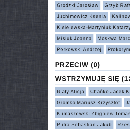
Grodzki Jarosław
Grzyb Raf
Juchimowicz Ksenia
Kalino
Kisielewska-Martyniuk Katarz
Misiuk Joanna
Moskwa Marc
Perkowski Andrzej
Prokorym
PRZECIW
(0)
WSTRZYMUJĘ SIĘ
(1
Biały Alicja
Chańko Jacek Kr
Gromko Mariusz Krzysztof
J
Klimaszewski Zbigniew Toma
Putra Sebastian Jakub
Rzes