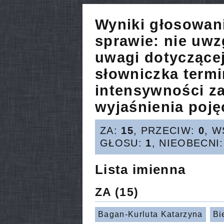
Wyniki głosowan
sprawie:
nie uwz
uwagi dotyczące
słowniczka term
intensywności z
wyjaśnienia poję
ZA:
15
, PRZECIW:
0
, 
GŁOSU:
1
, NIEOBECNI
Lista imienna
ZA
(15)
Bagan-Kurluta Katarzyna
Bi