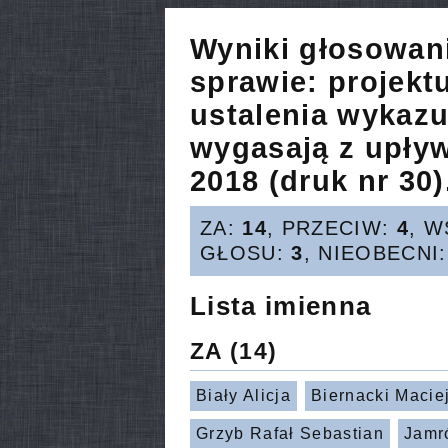
Wyniki głosowan
sprawie:
projekt
ustalenia wykazu
wygasają z upły
2018 (druk nr 30)
ZA:
14
, PRZECIW:
4
, 
GŁOSU:
3
, NIEOBECNI
Lista imienna
ZA
(14)
Biały Alicja
Biernacki Macie
Grzyb Rafał Sebastian
Jamr