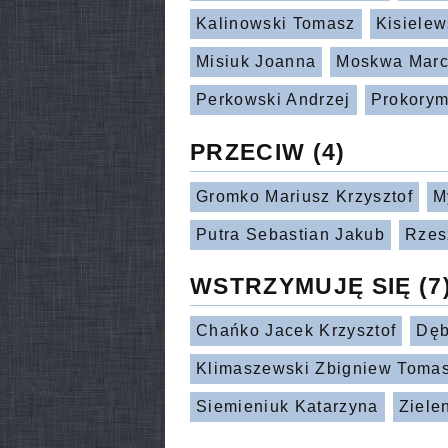
Kalinowski Tomasz
Kisielew
Misiuk Joanna
Moskwa Marc
Perkowski Andrzej
Prokorym
PRZECIW
(4)
Gromko Mariusz Krzysztof
M
Putra Sebastian Jakub
Rzes
WSTRZYMUJĘ SIĘ
(7
Chańko Jacek Krzysztof
Dęb
Klimaszewski Zbigniew Toma
Siemieniuk Katarzyna
Ziele