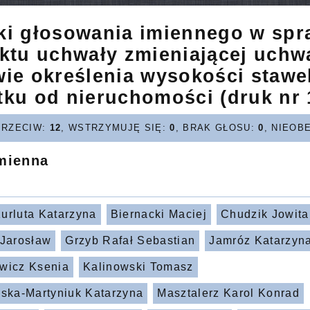
ki głosowania imiennego w spr
ktu uchwały zmieniającej uchw
wie określenia wysokości stawe
ku od nieruchomości (druk nr 
PRZECIW:
12
, WSTRZYMUJĘ SIĘ:
0
, BRAK GŁOSU:
0
, NIEOB
imienna
urluta Katarzyna
Biernacki Maciej
Chudzik Jowita
 Jarosław
Grzyb Rafał Sebastian
Jamróz Katarzyn
wicz Ksenia
Kalinowski Tomasz
wska-Martyniuk Katarzyna
Masztalerz Karol Konrad