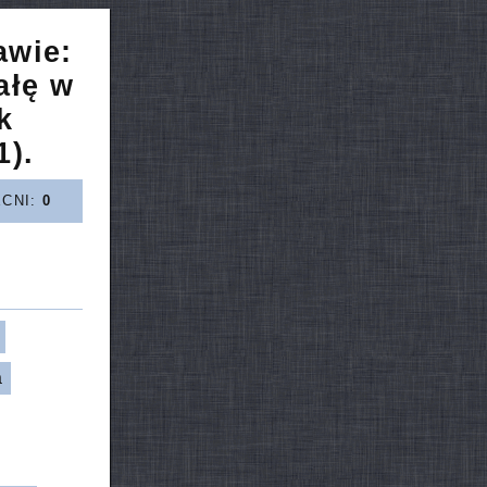
awie:
ałę w
k
1).
ECNI:
0
a