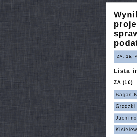
Wyni
proje
spra
podat
ZA:
16
, 
Lista 
ZA
(16)
Bagan-K
Grodzki
Juchimo
Kisiele