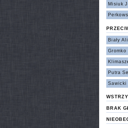
Misiuk 
Perkows
PRZECI
Biały Al
Gromko 
Klimasz
Putra S
Sawicki
WSTRZY
BRAK G
NIEOBE