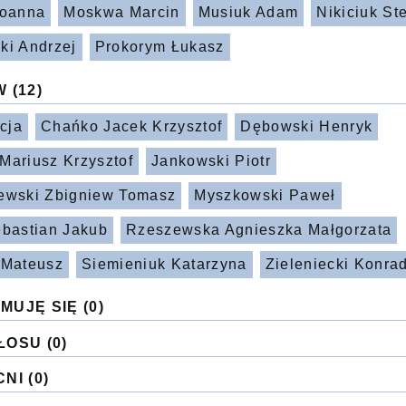
Joanna
Moskwa Marcin
Musiuk Adam
Nikiciuk St
ki Andrzej
Prokorym Łukasz
W
(12)
icja
Chańko Jacek Krzysztof
Dębowski Henryk
Mariusz Krzysztof
Jankowski Piotr
ewski Zbigniew Tomasz
Myszkowski Paweł
ebastian Jakub
Rzeszewska Agnieszka Małgorzata
 Mateusz
Siemieniuk Katarzyna
Zieleniecki Konra
MUJĘ SIĘ
(0)
ŁOSU
(0)
CNI
(0)