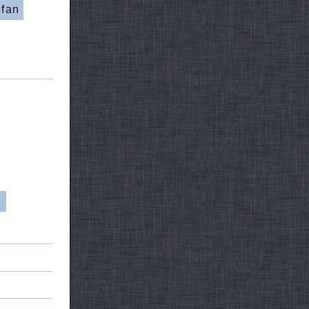
efan
d