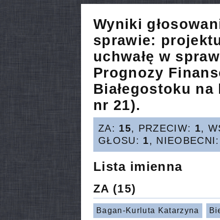
Wyniki głosowan
sprawie:
projekt
uchwałę w sprawi
Prognozy Finans
Białegostoku na 
nr 21).
ZA:
15
, PRZECIW:
1
, 
GŁOSU:
1
, NIEOBECNI
Lista imienna
ZA
(15)
Bagan-Kurluta Katarzyna
Bi