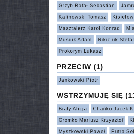
Grzyb Rafał Sebastian
Jamr
Kalinowski Tomasz
Kisielew
Masztalerz Karol Konrad
Mi
Musiuk Adam
Nikiciuk Stefa
Prokorym Łukasz
PRZECIW
(1)
Jankowski Piotr
WSTRZYMUJĘ SIĘ
(1
Biały Alicja
Chańko Jacek Kr
Gromko Mariusz Krzysztof
K
Myszkowski Paweł
Putra Se