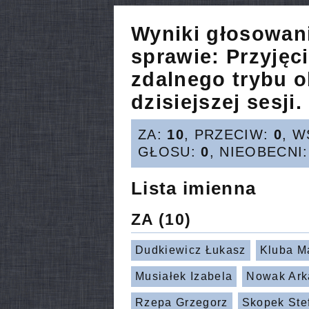
Wyniki głosowan
sprawie:
Przyjęc
zdalnego trybu 
dzisiejszej sesji.
ZA:
10
, PRZECIW:
0
, 
GŁOSU:
0
, NIEOBECNI
Lista imienna
ZA
(10)
Dudkiewicz Łukasz
Kluba M
Musiałek Izabela
Nowak Ark
Rzepa Grzegorz
Skopek Ste