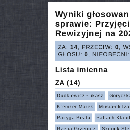
Wyniki głosowan
sprawie:
Przyjęc
Rewizyjnej na 202
ZA:
14
, PRZECIW:
0
, 
GŁOSU:
0
, NIEOBECNI
Lista imienna
ZA
(14)
Dudkiewicz Łukasz
Goryczk
Kremzer Marek
Musiałek Iza
Pacyga Beata
Pallach Klaud
Rzepa Grzegorz
Skopek Ste