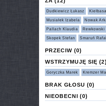
ZA
(12)
Dudkiewicz Łukasz
Kiełbasa
Musiałek Izabela
Nowak Ark
Pallach Klaudia
Rewkowski
Skopek Stefan
Smaruń Rafa
PRZECIW
(0)
WSTRZYMUJĘ SIĘ
(2
Goryczka Marek
Kremzer Ma
BRAK GŁOSU
(0)
NIEOBECNI
(0)