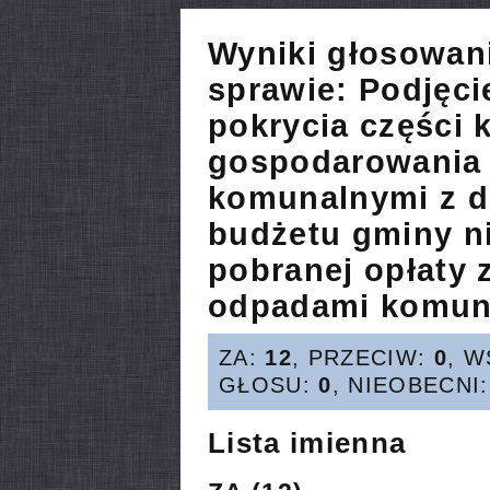
Wyniki głosowan
sprawie:
Podjęci
pokrycia części 
gospodarowania
komunalnymi z 
budżetu gminy n
pobranej opłaty
odpadami komuna
ZA:
12
, PRZECIW:
0
, 
GŁOSU:
0
, NIEOBECNI
Lista imienna