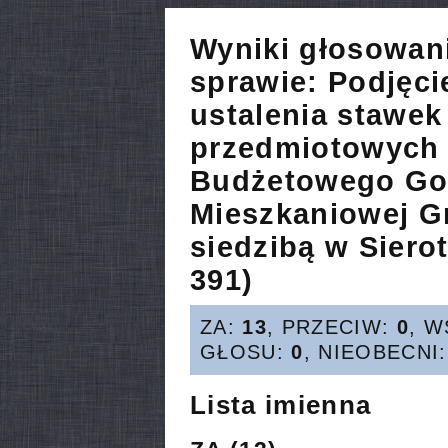
Wyniki głosowan
sprawie:
Podjęci
ustalenia stawek
przedmiotowych 
Budżetowego Gos
Mieszkaniowej G
siedzibą w Siero
391)
ZA:
13
, PRZECIW:
0
, 
GŁOSU:
0
, NIEOBECNI
Lista imienna