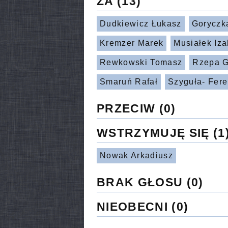
ZA
(13)
Dudkiewicz Łukasz
Goryczk
Kremzer Marek
Musiałek Iza
Rewkowski Tomasz
Rzepa G
Smaruń Rafał
Szyguła- Fer
PRZECIW
(0)
WSTRZYMUJĘ SIĘ
(1
Nowak Arkadiusz
BRAK GŁOSU
(0)
NIEOBECNI
(0)