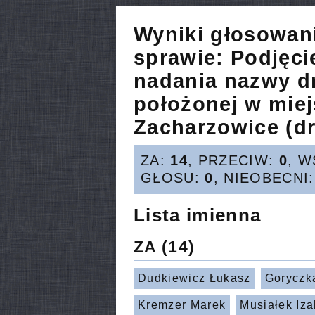
Wyniki głosowan
sprawie:
Podjęci
nadania nazwy d
położonej w mie
Zacharzowice (dr
ZA:
14
, PRZECIW:
0
, 
GŁOSU:
0
, NIEOBECNI
Lista imienna
ZA
(14)
Dudkiewicz Łukasz
Goryczk
Kremzer Marek
Musiałek Iza