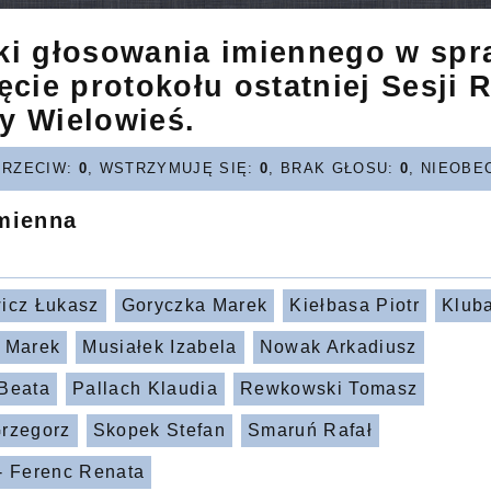
ki głosowania imiennego w spr
ęcie protokołu ostatniej Sesji 
y Wielowieś.
PRZECIW:
0
, WSTRZYMUJĘ SIĘ:
0
, BRAK GŁOSU:
0
, NIEOBE
imienna
icz Łukasz
Goryczka Marek
Kiełbasa Piotr
Klub
 Marek
Musiałek Izabela
Nowak Arkadiusz
Beata
Pallach Klaudia
Rewkowski Tomasz
rzegorz
Skopek Stefan
Smaruń Rafał
- Ferenc Renata