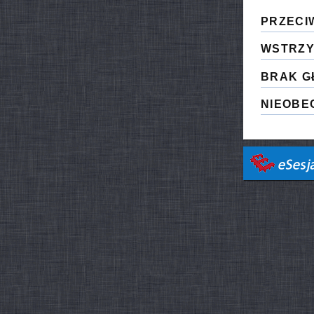
PRZECI
WSTRZY
BRAK G
NIEOBE