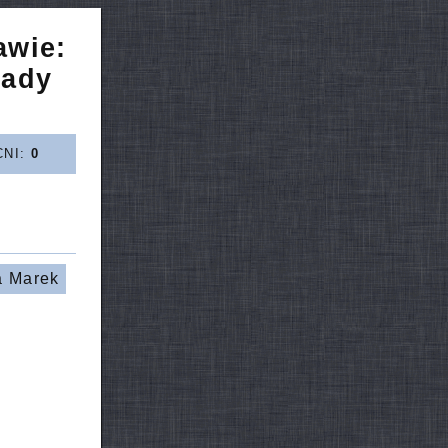
awie:
Rady
CNI:
0
a Marek