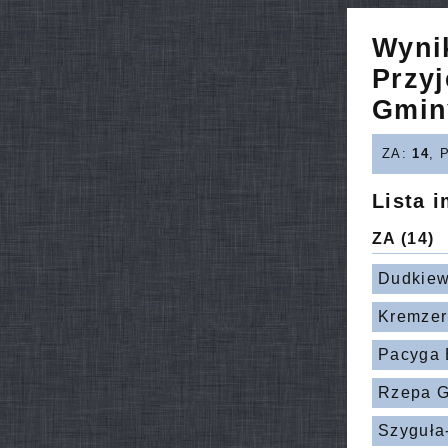
Wyni
Przyj
Gmin
ZA:
14
, 
Lista 
ZA
(14)
Dudkiew
Kremzer
Pacyga 
Rzepa G
Szyguła