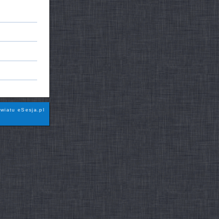
wiatu eSesja.pl