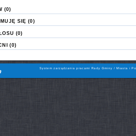
W
(0)
MUJĘ SIĘ
(0)
ŁOSU
(0)
CNI
(0)
System zarządzania pracami Rady Gminy / Miasta i Po