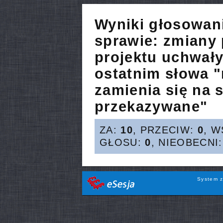
Wyniki głosowan
sprawie:
zmiany p
projektu uchwały
ostatnim słowa 
zamienia się na 
przekazywane"
ZA:
10
, PRZECIW:
0
, 
GŁOSU:
0
, NIEOBECNI
System z