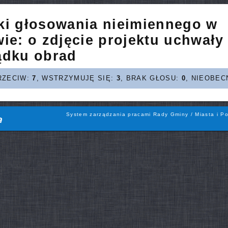
ki głosowania nieimiennego w
wie:
o zdjęcie projektu uchwały
ądku obrad
RZECIW:
7
, WSTRZYMUJĘ SIĘ:
3
, BRAK GŁOSU:
0
, NIEOBEC
System zarządzania pracami Rady Gminy / Miasta i Po