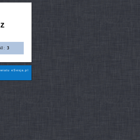
 z
NI:
3
wiatu eSesja.pl