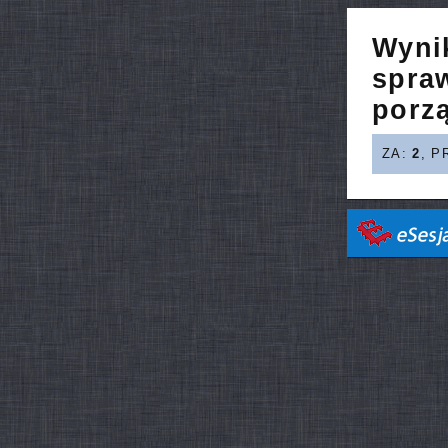
Wyni
spra
porz
ZA:
2
, P