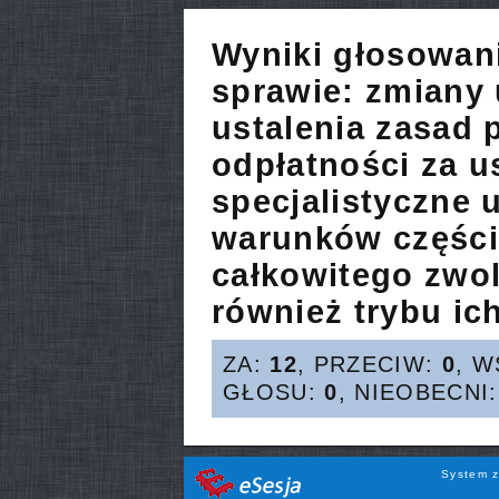
Wyniki głosowan
sprawie:
zmiany 
ustalenia zasad 
odpłatności za u
specjalistyczne 
warunków częśc
całkowitego zwoln
również trybu ic
ZA:
12
, PRZECIW:
0
, 
GŁOSU:
0
, NIEOBECNI
System z