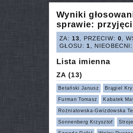
Wyniki głosowan
sprawie:
przyjęci
ZA:
13
, PRZECIW:
0
, 
GŁOSU:
1
, NIEOBECNI
Lista imienna
ZA
(13)
Betański Janusz
Brągiel Kr
Furman Tomasz
Kabatek Ma
Rożniatowska-Gwizdowska Te
Sonnenberg Krzysztof
Stroje