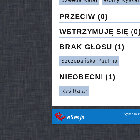
Szweda Rafał
Wolny Ryszar
PRZECIW
(0)
WSTRZYMUJĘ SIĘ
(0
BRAK GŁOSU
(1)
Szczepańska Paulina
NIEOBECNI
(1)
Ryś Rafał
System z