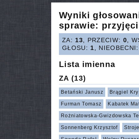
Wyniki głosowan
sprawie:
przyjęci
ZA:
13
, PRZECIW:
0
, 
GŁOSU:
1
, NIEOBECNI
Lista imienna
ZA
(13)
Betański Janusz
Brągiel Kr
Furman Tomasz
Kabatek Ma
Rożniatowska-Gwizdowska Te
Sonnenberg Krzysztof
Stroje