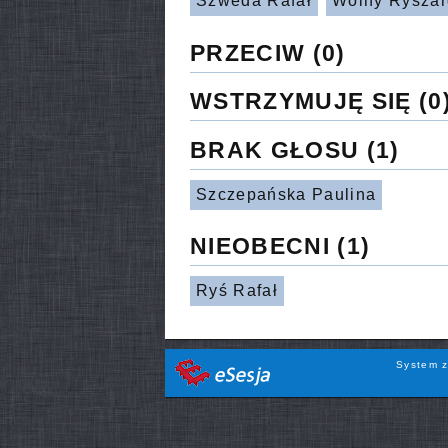
Szweda Rafał
Wolny Ryszar
PRZECIW
(0)
WSTRZYMUJĘ SIĘ
(0
BRAK GŁOSU
(1)
Szczepańska Paulina
NIEOBECNI
(1)
Ryś Rafał
System z