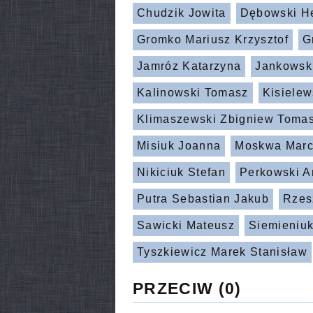
Chudzik Jowita
Dębowski H
Gromko Mariusz Krzysztof
G
Jamróz Katarzyna
Jankowski
Kalinowski Tomasz
Kisielew
Klimaszewski Zbigniew Toma
Misiuk Joanna
Moskwa Marc
Nikiciuk Stefan
Perkowski A
Putra Sebastian Jakub
Rzes
Sawicki Mateusz
Siemieniuk
Tyszkiewicz Marek Stanisław
PRZECIW
(0)