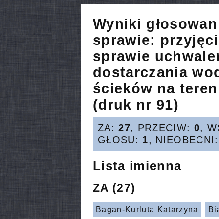
Wyniki głosowan
sprawie:
przyjęc
sprawie uchwale
dostarczania wo
ścieków na teren
(druk nr 91)
ZA:
27
, PRZECIW:
0
, 
GŁOSU:
1
, NIEOBECNI
Lista imienna
ZA
(27)
Bagan-Kurluta Katarzyna
Bi