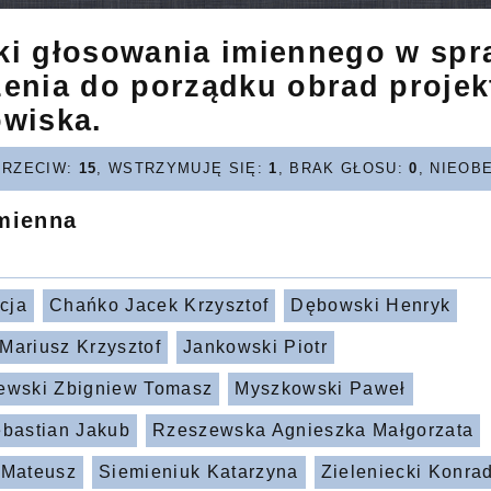
ki głosowania imiennego w spr
zenia do porządku obrad projek
owiska.
PRZECIW:
15
, WSTRZYMUJĘ SIĘ:
1
, BRAK GŁOSU:
0
, NIEOB
imienna
icja
Chańko Jacek Krzysztof
Dębowski Henryk
Mariusz Krzysztof
Jankowski Piotr
ewski Zbigniew Tomasz
Myszkowski Paweł
ebastian Jakub
Rzeszewska Agnieszka Małgorzata
 Mateusz
Siemieniuk Katarzyna
Zieleniecki Konra