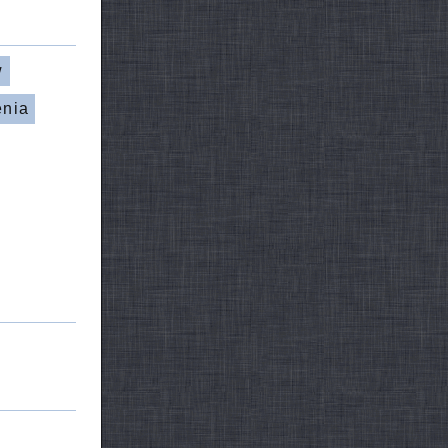
w
enia