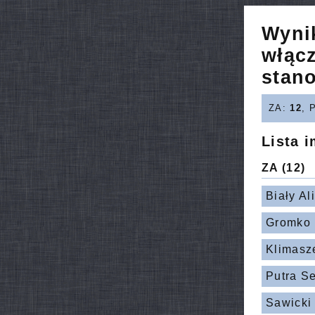
Wyni
włąc
stan
ZA:
12
, 
Lista 
ZA
(12)
Biały Al
Gromko 
Klimasz
Putra S
Sawicki