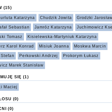
W
(15)
urluta Katarzyna
Chudzik Jowita
Grodzki Jarosła
afał Sebastian
Jamróz Katarzyna
Juchimowicz Ks
ski Tomasz
Kisielewska-Martyniuk Katarzyna
erz Karol Konrad
Misiuk Joanna
Moskwa Marcin
 Stefan
Perkowski Andrzej
Prokorym Łukasz
wicz Marek Stanisław
MUJĘ SIĘ
(1)
i Maciej
ŁOSU
(0)
CNI
(0)