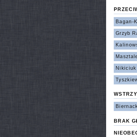
PRZECI
Bagan-K
Grzyb R
Kalinow
Masztal
Nikiciuk
Tyszkie
WSTRZY
Biernack
BRAK G
NIEOBE