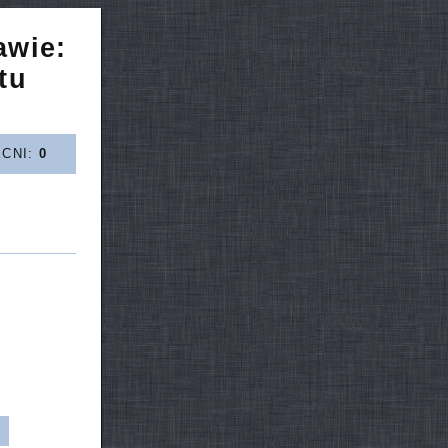
awie:
tu
ECNI:
0
d