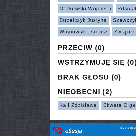
Oczkowski Wojciech
Pilśni
Strzelczyk Justyna
Szewczy
Wojnowski Dariusz
Związek
PRZECIW
(0)
WSTRZYMUJĘ SIĘ
(0
BRAK GŁOSU
(0)
NIEOBECNI
(2)
Kall Zdzisława
Skwara Olga
System z