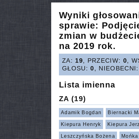
Wyniki głosowan
sprawie:
Podjęci
zmian w budżeci
na 2019 rok.
ZA:
19
, PRZECIW:
0
, 
GŁOSU:
0
, NIEOBECNI
Lista imienna
ZA
(19)
Adamik Bogdan
Biernacki M
Kiepura Henryk
Kiepura Jer
Leszczyńska Bożena
Mońka