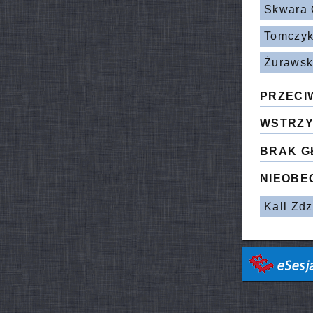
Skwara 
Tomczyk
Żurawsk
PRZECI
WSTRZY
BRAK G
NIEOBE
Kall Zd