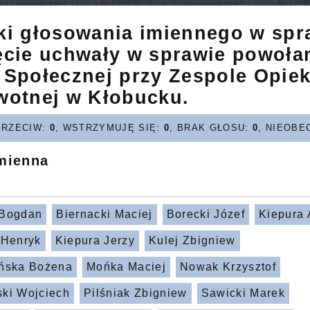
ki głosowania imiennego w spr
ęcie uchwały w sprawie powoła
 Społecznej przy Zespole Opiek
wotnej w Kłobucku.
PRZECIW:
0
, WSTRZYMUJĘ SIĘ:
0
, BRAK GŁOSU:
0
, NIEOBE
imienna
 Bogdan
Biernacki Maciej
Borecki Józef
Kiepura 
 Henryk
Kiepura Jerzy
Kulej Zbigniew
ńska Bożena
Mońka Maciej
Nowak Krzysztof
ki Wojciech
Pilśniak Zbigniew
Sawicki Marek