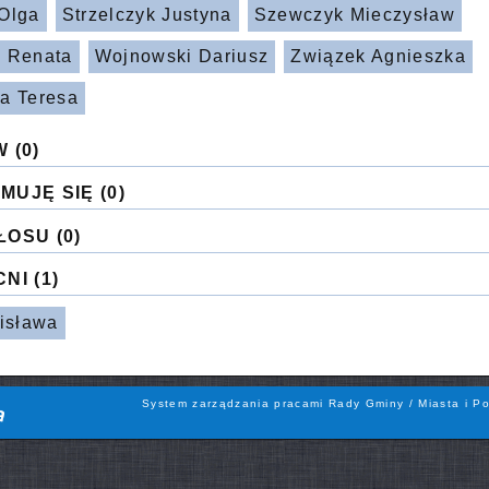
Olga
Strzelczyk Justyna
Szewczyk Mieczysław
 Renata
Wojnowski Dariusz
Związek Agnieszka
a Teresa
W
(0)
MUJĘ SIĘ
(0)
ŁOSU
(0)
CNI
(1)
zisława
System zarządzania pracami Rady Gminy / Miasta i Po