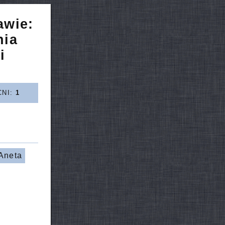
awie:
nia
i
CNI:
1
Aneta