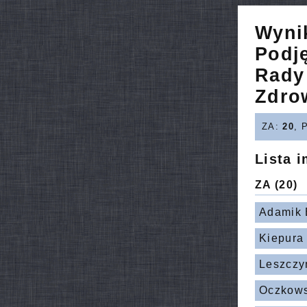
Wyni
Podj
Rady
Zdro
ZA:
20
, 
Lista 
ZA
(20)
Adamik
Kiepura
Leszczy
Oczkows