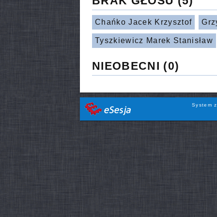
BRAK GŁOSU
(5)
Chańko Jacek Krzysztof
Grz
Tyszkiewicz Marek Stanisław
NIEOBECNI
(0)
System z