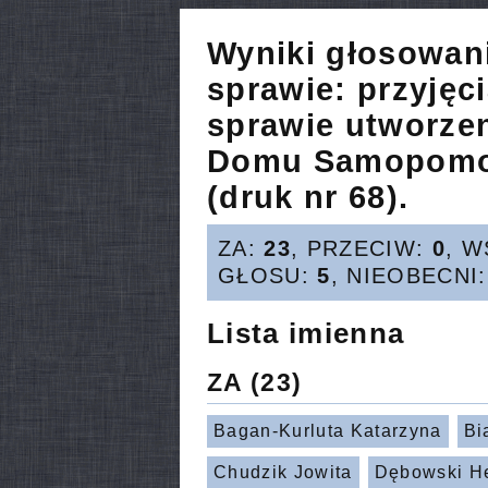
Wyniki głosowan
sprawie:
przyjęc
sprawie utworze
Domu Samopomoc
(druk nr 68).
ZA:
23
, PRZECIW:
0
, 
GŁOSU:
5
, NIEOBECNI
Lista imienna
ZA
(23)
Bagan-Kurluta Katarzyna
Bi
Chudzik Jowita
Dębowski H