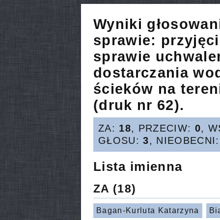
Wyniki głosowan
sprawie:
przyjęc
sprawie uchwale
dostarczania wo
ścieków na teren
(druk nr 62).
ZA:
18
, PRZECIW:
0
, 
GŁOSU:
3
, NIEOBECNI
Lista imienna
ZA
(18)
Bagan-Kurluta Katarzyna
Bi