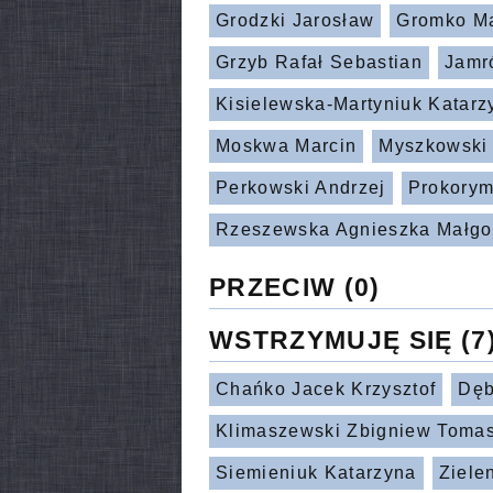
Grodzki Jarosław
Gromko Ma
Grzyb Rafał Sebastian
Jamr
Kisielewska-Martyniuk Katarz
Moskwa Marcin
Myszkowski
Perkowski Andrzej
Prokorym
Rzeszewska Agnieszka Małgo
PRZECIW
(0)
WSTRZYMUJĘ SIĘ
(7
Chańko Jacek Krzysztof
Dęb
Klimaszewski Zbigniew Toma
Siemieniuk Katarzyna
Ziele