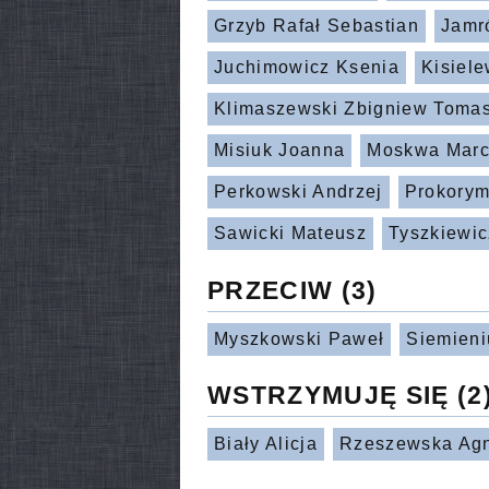
Grzyb Rafał Sebastian
Jamr
Juchimowicz Ksenia
Kisiel
Klimaszewski Zbigniew Toma
Misiuk Joanna
Moskwa Marc
Perkowski Andrzej
Prokorym
Sawicki Mateusz
Tyszkiewic
PRZECIW
(3)
Myszkowski Paweł
Siemieni
WSTRZYMUJĘ SIĘ
(2
Biały Alicja
Rzeszewska Agn