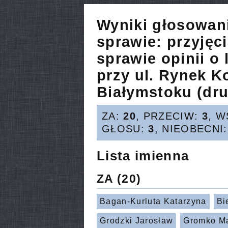
Wyniki głosowan
sprawie:
przyjęc
sprawie opinii o 
przy ul. Rynek K
Białymstoku (dru
ZA:
20
, PRZECIW:
3
, 
GŁOSU:
3
, NIEOBECNI
Lista imienna
ZA
(20)
Bagan-Kurluta Katarzyna
Bi
Grodzki Jarosław
Gromko Ma