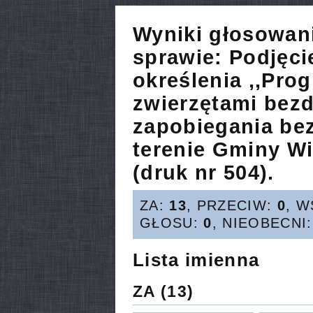
Wyniki głosowan
sprawie:
Podjęci
określenia ,,Pro
zwierzętami bez
zapobiegania be
terenie Gminy Wi
(druk nr 504).
ZA:
13
, PRZECIW:
0
, 
GŁOSU:
0
, NIEOBECNI
Lista imienna
ZA
(13)