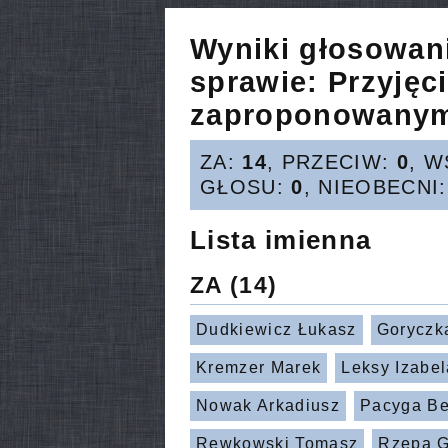
Wyniki głosowan
sprawie:
Przyjęc
zaproponowanym
ZA:
14
, PRZECIW:
0
, 
GŁOSU:
0
, NIEOBECNI
Lista imienna
ZA
(14)
Dudkiewicz Łukasz
Goryczk
Kremzer Marek
Leksy Izabel
Nowak Arkadiusz
Pacyga Be
Rewkowski Tomasz
Rzepa G