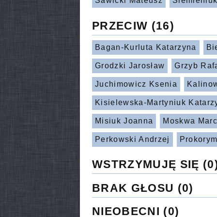
Sawicki Mateusz
Siemieniuk
PRZECIW
(16)
Bagan-Kurluta Katarzyna
Bi
Grodzki Jarosław
Grzyb Raf
Juchimowicz Ksenia
Kalino
Kisielewska-Martyniuk Katarz
Misiuk Joanna
Moskwa Marc
Perkowski Andrzej
Prokorym
WSTRZYMUJĘ SIĘ
(0
BRAK GŁOSU
(0)
NIEOBECNI
(0)