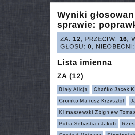
Wyniki głosowan
sprawie:
poprawk
ZA:
12
, PRZECIW:
16
, 
GŁOSU:
0
, NIEOBECNI
Lista imienna
ZA
(12)
Biały Alicja
Chańko Jacek Kr
Gromko Mariusz Krzysztof
J
Klimaszewski Zbigniew Toma
Putra Sebastian Jakub
Rzes