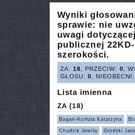
Wyniki głosowan
sprawie:
nie uwz
uwagi dotyczącej
publicznej 22KD
szerokości.
ZA:
18
, PRZECIW:
0
, 
GŁOSU:
0
, NIEOBECNI
Lista imienna
ZA
(18)
Bagan-Kurluta Katarzyna
Bi
Chudzik Jowita
Grodzki Jar