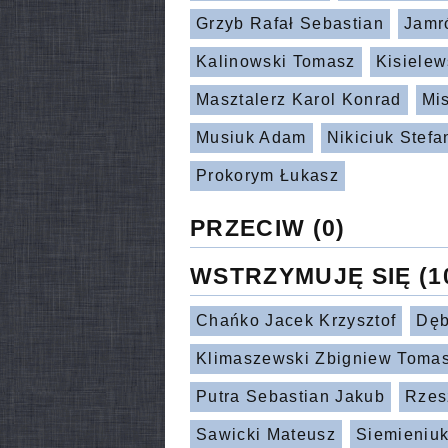
Grzyb Rafał Sebastian
Jamr
Kalinowski Tomasz
Kisielew
Masztalerz Karol Konrad
Mi
Musiuk Adam
Nikiciuk Stefa
Prokorym Łukasz
PRZECIW
(0)
WSTRZYMUJĘ SIĘ
(1
Chańko Jacek Krzysztof
Dęb
Klimaszewski Zbigniew Toma
Putra Sebastian Jakub
Rzes
Sawicki Mateusz
Siemieniuk