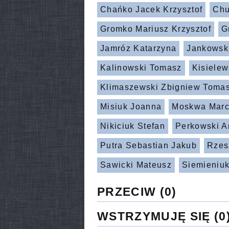
Chańko Jacek Krzysztof
Chu
Gromko Mariusz Krzysztof
G
Jamróz Katarzyna
Jankowski
Kalinowski Tomasz
Kisielew
Klimaszewski Zbigniew Toma
Misiuk Joanna
Moskwa Marc
Nikiciuk Stefan
Perkowski A
Putra Sebastian Jakub
Rzes
Sawicki Mateusz
Siemieniuk
PRZECIW
(0)
WSTRZYMUJĘ SIĘ
(0