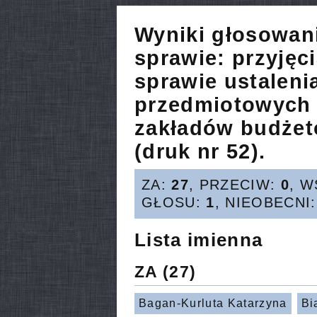
Wyniki głosowan
sprawie:
przyjęc
sprawie ustaleni
przedmiotowych
zakładów budżet
(druk nr 52).
ZA:
27
, PRZECIW:
0
, 
GŁOSU:
1
, NIEOBECNI
Lista imienna
ZA
(27)
Bagan-Kurluta Katarzyna
Bi